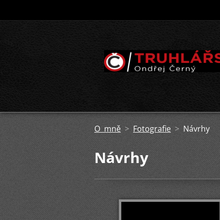
O mně
>
Fotografie
>
Návrhy
Návrhy