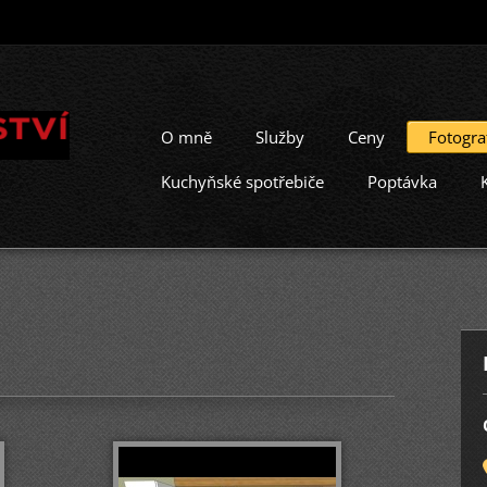
O mně
Služby
Ceny
Fotogra
Kuchyňské spotřebiče
Poptávka