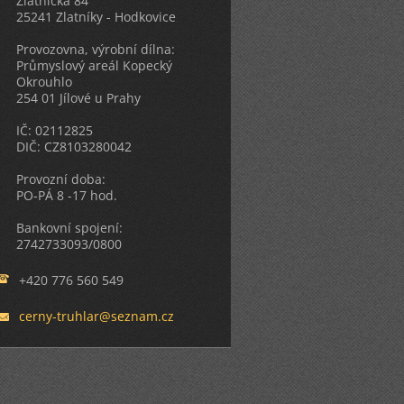
Zlatnická 84
25241 Zlatníky - Hodkovice
Provozovna, výrobní dílna:
Průmyslový areál Kopecký
Okrouhlo
254 01 Jílové u Prahy
IČ: 02112825
DIČ: CZ8103280042
Provozní doba:
PO-PÁ 8 -17 hod.
Bankovní spojení:
2742733093/0800
+420 776 560 549
cerny-tr
uhlar@se
znam.cz