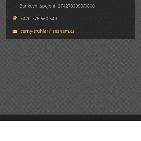
Bankovní spojení: 2742733093/0800
+420 776 560 549
cerny-tr
uhlar@se
znam.cz
© 2013 Všechna práva vyhrazena.
Vytvořte si webové stránky zdarma!