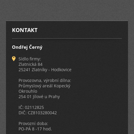
KONTAKT
Ondřej Černý
Sídlo firmy:
Zlatnická 84
25241 Zlatníky - Hodkovice
Provozovna, výrobní dílna:
Průmyslový areál Kopecký
Okrouhlo
254 01 Jílové u Prahy
IČ: 02112825
DIČ: CZ8103280042
Provozní doba:
PO-PÁ 8 -17 hod.