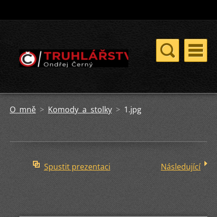
O mně
>
Komody a stolky
>
1.jpg
Spustit prezentaci
Následující