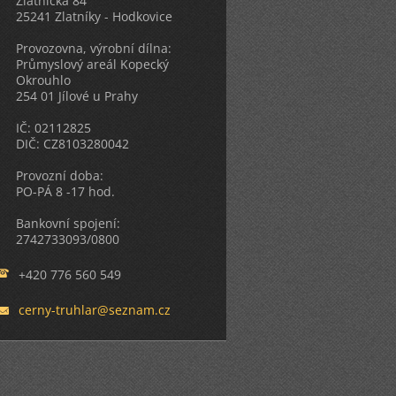
Zlatnická 84
25241 Zlatníky - Hodkovice
Provozovna, výrobní dílna:
Průmyslový areál Kopecký
Okrouhlo
254 01 Jílové u Prahy
IČ: 02112825
DIČ: CZ8103280042
Provozní doba:
PO-PÁ 8 -17 hod.
Bankovní spojení:
2742733093/0800
+420 776 560 549
cerny-tr
uhlar@se
znam.cz