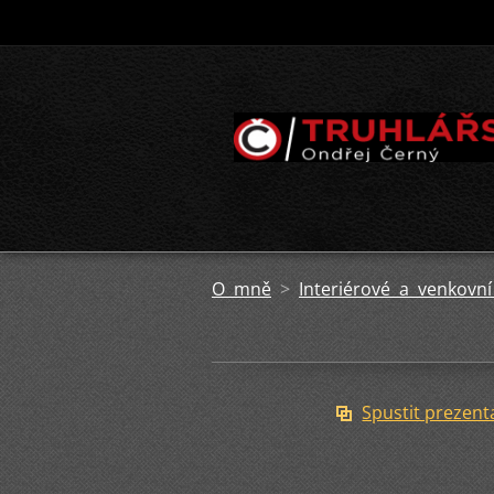
O mně
>
Interiérové a venkovn
Spustit prezent