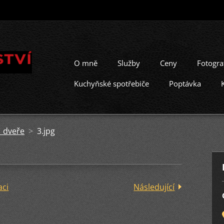
O mně
Služby
Ceny
Fotogra
Kuchyňské spotřebiče
Poptávka
í dveře
>
3.jpg
aci
Následující