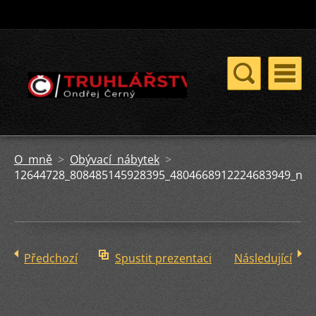
O mně
>
Obývací nábytek
>
12644728_808485145928395_4804668912224683949_n.jp
Předchozí
Spustit prezentaci
Následující