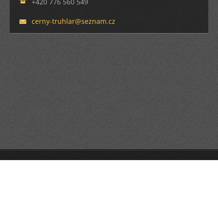
+420 776 560 549
cerny-tr
uhlar@se
znam.cz
© 2013 Všechna práva vyhrazena.
Vytvořte si webové stránky zdarma!