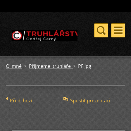
O mně
>
Přijmeme truhláře
>
PF.jpg
Předchozí
Spustit prezentaci