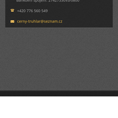
Bankovní spojení: 2742733093/0800
+420 776 560 549
cerny-tr
uhlar@se
znam.cz
© 2013 Všechna práva vyhrazena.
Vytvořte si webové stránky zdarma!