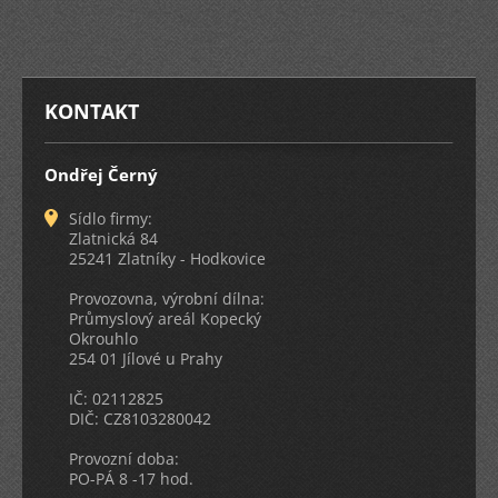
KONTAKT
Ondřej Černý
Sídlo firmy:
Zlatnická 84
25241 Zlatníky - Hodkovice
Provozovna, výrobní dílna:
Průmyslový areál Kopecký
Okrouhlo
254 01 Jílové u Prahy
IČ: 02112825
DIČ: CZ8103280042
Provozní doba:
PO-PÁ 8 -17 hod.