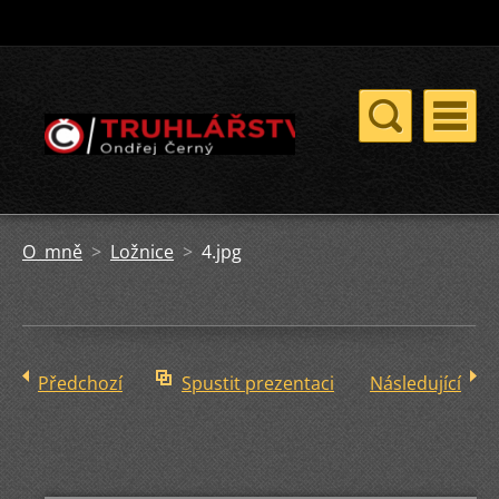
O mně
>
Ložnice
>
4.jpg
Předchozí
Spustit prezentaci
Následující