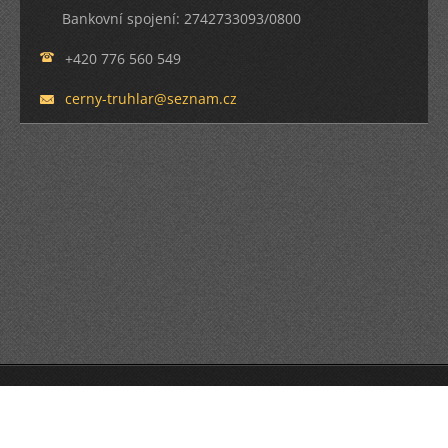
Bankovní spojení: 2742733093/0800
+420 776 560 549
cerny-tr
uhlar@se
znam.cz
© 2013 Všechna práva vyhrazena.
Tvorba webu zdarma s Webnode