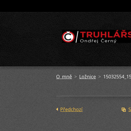
O mně
>
Ložnice
>
15032554_1
Předchozí
S