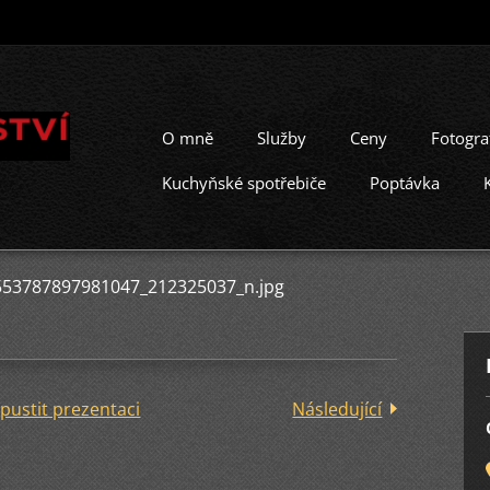
O mně
Služby
Ceny
Fotogra
Kuchyňské spotřebiče
Poptávka
553787897981047_212325037_n.jpg
pustit prezentaci
Následující