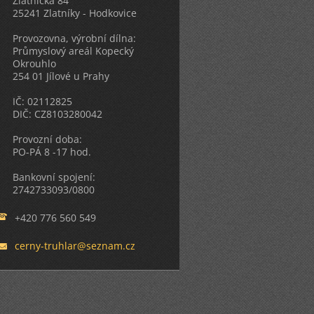
Zlatnická 84
25241 Zlatníky - Hodkovice
Provozovna, výrobní dílna:
Průmyslový areál Kopecký
Okrouhlo
254 01 Jílové u Prahy
IČ: 02112825
DIČ: CZ8103280042
Provozní doba:
PO-PÁ 8 -17 hod.
Bankovní spojení:
2742733093/0800
+420 776 560 549
cerny-tr
uhlar@se
znam.cz