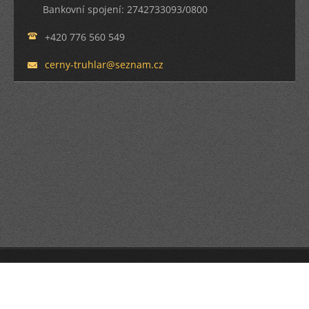
Bankovní spojení: 2742733093/0800
+420 776 560 549
cerny-tr
uhlar@se
znam.cz
© 2013 Všechna práva vyhrazena.
Tvorba www stránek zdarma