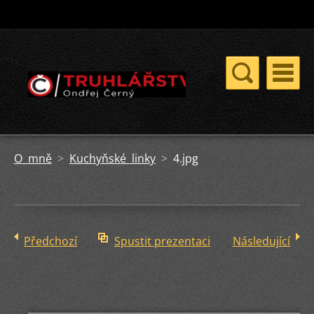
O mně
>
Kuchyňské linky
>
4.jpg
Předchozí
Spustit prezentaci
Následující